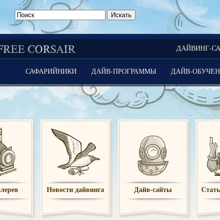
Ро
ДАЙВИНГ-С
САФАРИЙНИКИ
ДАЙВ-ПРОГРАММЫ
ДАЙВ-ОБУЧЕН
лерея
Новости дайвинга
Дайв-сайты
Стать