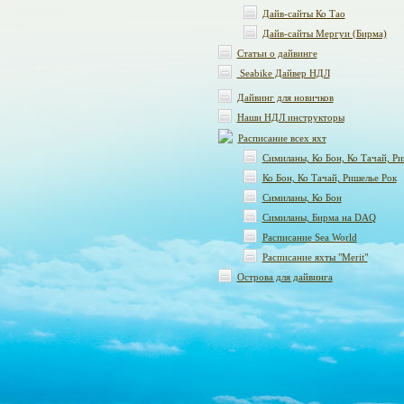
Дайв-сайты Ко Тао
Дайв-сайты Мергуи (Бирма)
Статьи о дайвинге
Seabike Дайвер НДЛ
Дайвинг для новичков
Наши НДЛ инструкторы
Расписание всех яхт
Симиланы, Ко Бон, Ко Тачай, Ри
Ко Бон, Ко Тачай, Ришелье Рок
Симиланы, Ко Бон
Симиланы, Бирма на DAQ
Расписание Sea World
Расписание яхты "Merit"
Острова для дайвинга