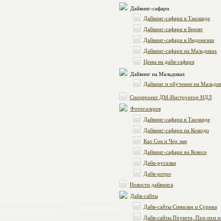
Дайвинг-сафари
Дайвинг-сафари в Таиланде
Дайвинг-сафари в Бирме
Дайвинг-сафари в Индонезии
Дайвинг-сафари на Мальдивах
Цены на дайв-сафари
Дайвинг на Мальдивах
Дайвинг и обучение на Мальдив
Спецпроект ДМ-Инструктор НДЛ
Фотогалерея
Дайвинг-сафари в Таиланде
Дайвинг-сафари на Комодо
Као Сок и Чео лан
Дайвинг-сафари на Кокосе
Дайв-русалки
Дайв-ретро
Новости дайвинга
Дайв-сайты
Дайв-сайты Симилан и Сурина
Дайв-сайты Пхукета, Пхи-пхи и