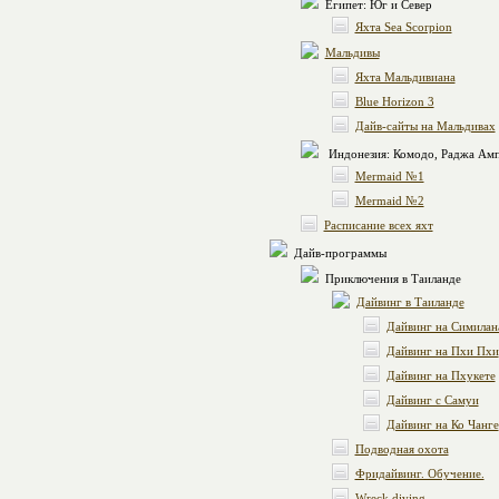
Египет: Юг и Север
Яхта Sea Scorpion
Мальдивы
Яхта Мальдивиана
Blue Horizon 3
Дайв-сайты на Мальдивах
Индонезия: Комодо, Раджа Ам
Mermaid №1
Mermaid №2
Расписание всех яхт
Дайв-программы
Приключения в Таиланде
Дайвинг в Таиланде
Дайвинг на Симилан
Дайвинг на Пхи Пхи
Дайвинг на Пхукете
Дайвинг с Самуи
Дайвинг на Ко Чанге
Подводная охота
Фридайвинг. Обучение.
Wreck diving