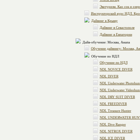
Экотуризм. Као сок и озер
Инструкторский курс НДЛ. Кро
Дайвинг в Крыму
Дайвинг в Севастополе
Дайвинг в Евпатории
Дайв-обучение: Москва, Анапа
Обучение дайвингу: Москва, А
Обучение по НДЛ
Обучение по НДЛ
NDL NOVICE DIVER
NDL DIVER
NDL Underwater Photohunt
NDL Underwater Videohunt
NDL DRY SUIT DIVER
NDL FREEDIVER
NDL Treasure Hunter
NDL UNDERWATER HUN
NDL Dive Ranger
NDL NITROX DIVER
NDL ICE DIVER