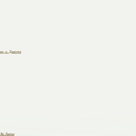
ах, о. Дангети
 Ко Ланты