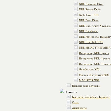
NDL Universal Diver
NDL Rescue Diver
Night Diver NDL
NDL Deep Diver
NDL Underwater Navigatio
NDL Diveleader
NDL Professional Buoyanc
NDL DIVEMASTER
NDL MEDIC FIRST AID A
Инструктор NDL I ранга
Инструктор NDL II ранга
Инструктор NDL III ранга
Grandmaster NDL
Мастер Инструктор NDL
MAGISTER NDL
Цены на дайв-обучение
Контакты
Контакты, трансфер в Таиланде
О нас
Авиабилеты