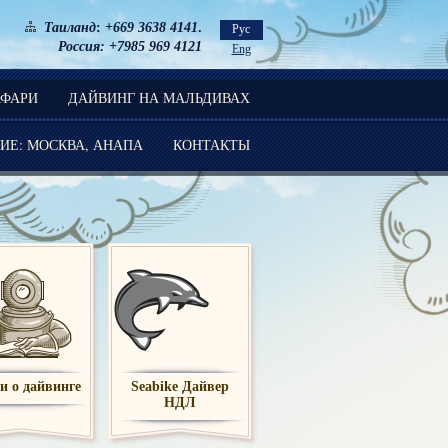
Таиланд
:
+669 3638 4141
.
Рус
ссия: +7985 969 4121
Eng
АФАРИ
ДАЙВИНГ НА МАЛЬДИВАХ
ИЕ: МОСКВА, АНАПА
КОНТАКТЫ
и о дайвинге
Seabike Дайвер
НДЛ