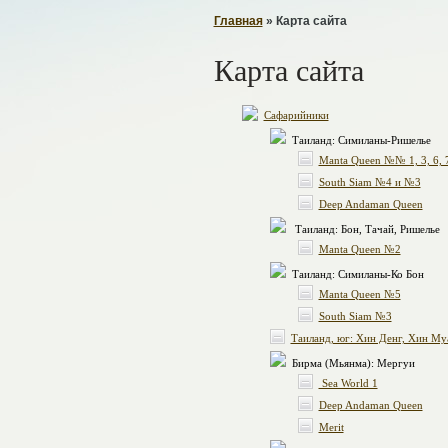
Главная
» Карта сайта
Карта сайта
Сафарийники
Таиланд: Симиланы-Ришелье
Manta Queen №№ 1, 3, 6, 7
South Siam №4 и №3
Deep Andaman Queen
Таиланд: Бон, Тачай, Ришелье
Manta Queen №2
Таиланд: Симиланы-Ко Бон
Manta Queen №5
South Siam №3
Таиланд, юг: Хин Денг, Хин Му
Бирма (Мьянма): Мергуи
Sea World 1
Deep Andaman Queen
Merit